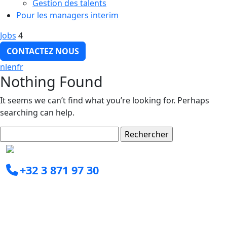
Gestion des talents
Pour les managers interim
Jobs
4
CONTACTEZ NOUS
nl
en
fr
Nothing Found
It seems we can’t find what you’re looking for. Perhaps
searching can help.
Rechercher :
+32 3 871 97 30
info@clearxperts.com
Boomsesteenweg 77C
2630 Aartselaar