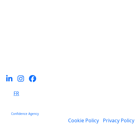
Thématiques
Devenir consultant-e
Au service des entreprises
Pour les managers interim
Jeunes diplomes e s
Emplois
A propos de nous
Let's connect and inspire
FR
© 2026 ClearXperts. All rights reserved
site:
Confidence Agency
Cookie Policy
-
Privacy Policy