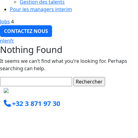
Gestion des talents
Pour les managers interim
Jobs
4
CONTACTEZ NOUS
nl
en
fr
Nothing Found
It seems we can’t find what you’re looking for. Perhaps
searching can help.
Rechercher :
+32 3 871 97 30
info@clearxperts.com
Boomsesteenweg 77C
2630 Aartselaar