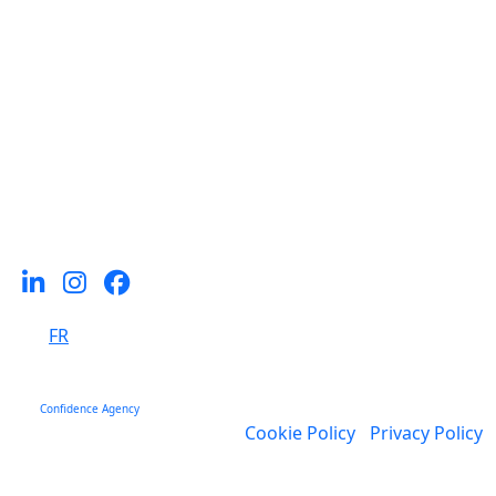
Thématiques
Devenir consultant-e
Au service des entreprises
Pour les managers interim
Jeunes diplomes e s
Emplois
A propos de nous
Let's connect and inspire
FR
© 2026 ClearXperts. All rights reserved
site:
Confidence Agency
Cookie Policy
-
Privacy Policy