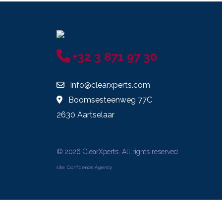
+32 3 871 97 30
info@clearxperts.com
Boomsesteenweg 77C
2630 Aartselaar
© 2026 ClearXperts. All rights reserved
site:
Confidence Agency