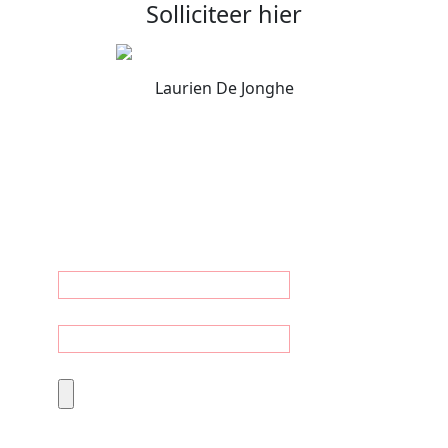
Solliciteer hier
Laurien De Jonghe
Personal profile
First name
Last name
CV
PDF, DOC, DOCX
(max
8
MB)