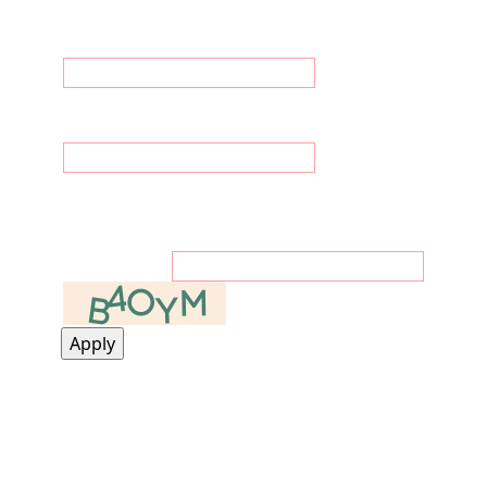
Contact Details
Email
Mobile
private
Please enter
the code
from the
image below