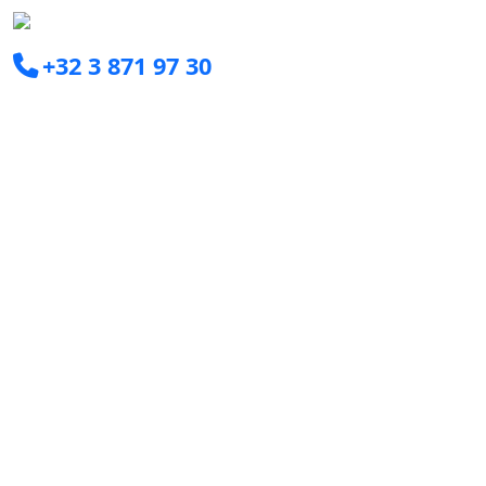
+32 3 871 97 30
info@clearxperts.com
Boomsesteenweg 77C
2630 Aartselaar
Ga snel naar
Consultant worden
Voor bedrijven
Interim Managers
Young Graduates
Jobs
Over ons
Ons duurzaamheidsbeleid
Blog
Meldingen en klachten