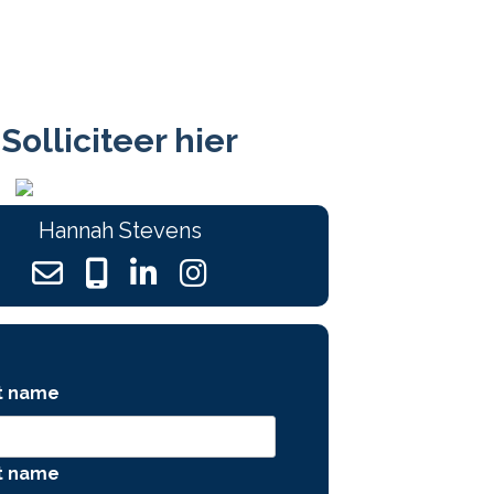
Solliciteer hier
Hannah Stevens
st name
t name