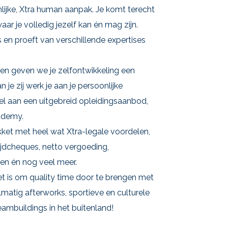
lijke, Xtra human aanpak. Je komt terecht
r je volledig jezelf kan én mag zijn.
s en proeft van verschillende expertises
 en geven we je zelfontwikkeling een
je zij werk je aan je persoonlijke
el aan een uitgebreid opleidingsaanbod,
ademy.
pakket met heel wat Xtra-legale voordelen,
jdcheques, netto vergoeding,
gen én nog veel meer.
t is om quality time door te brengen met
matig afterworks, sportieve en culturele
teambuildings in het buitenland!