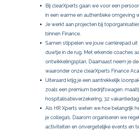
Bij clearXperts gaan we voor een persoon
in een warme en authentieke omgeving waa
Je werkt aan projecten bij toporganisatie
binnen Finance.
Samen stippelen we jouw carrièrepad uit
duwtje in de rug. Met erkende coaches aan 
ontwikkelingsplan. Daarnaast neem je de
waaronder onze clearXperts Finance Ac
Uiteraard krijg je een aantrekkelijk loon
zoals een premium bedrijfswagen, maalti
hospitalisatieverzekering, 32 vakantieda
Als HR Xperts weten we hoe belangrijk he
je collega’s. Daarom organiseren we regel
activiteiten en onvergetelijke events en 