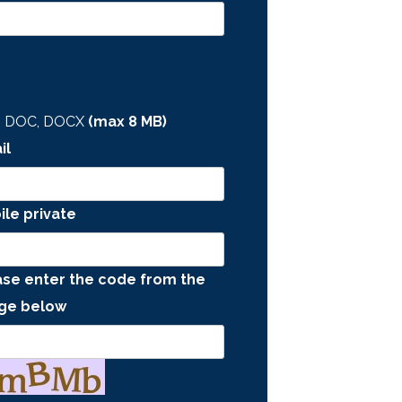
, DOC, DOCX
(max
8
MB)
il
ile private
ase enter the code from the
ge below