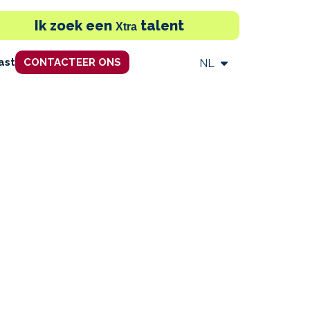
Ik zoek een
talent
Xtra
ast
CONTACTEER ONS
NL