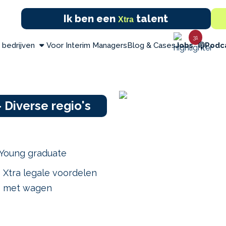
Ik ben een
talent
Xtra
31
 bedrijven
Voor Interim Managers
Blog & Cases
Jobs
Podc
Diverse regio's
Young graduate
Xtra legale voordelen
met wagen