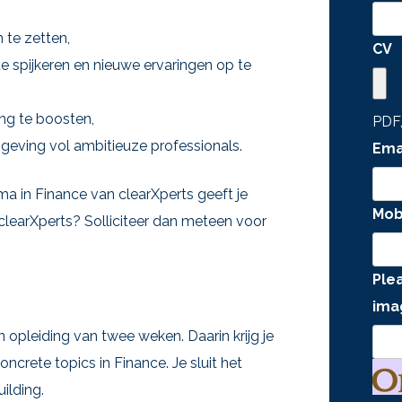
 te zetten,
CV
te spijkeren en nieuwe ervaringen op te
ing te boosten,
PDF
geving vol ambitieuze professionals.
Ema
 in Finance van clearXperts geeft je
Mob
j clearXperts? Solliciteer dan meteen voor
Ple
ima
opleiding van twee weken. Daarin krijg je
crete topics in Finance. Je sluit het
ilding.