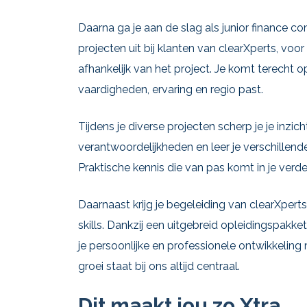
Daarna ga je aan de slag als junior finance consu
projecten uit bij klanten van clearXperts, voo
afhankelijk van het project. Je komt terecht op
vaardigheden, ervaring en regio past.
Tijdens je diverse projecten scherp je je inzic
verantwoordelijkheden en leer je verschillen
Praktische kennis die van pas komt in je verder
Daarnaast krijg je begeleiding van clearXpert
skills. Dankzij een uitgebreid opleidingspakke
je persoonlijke en professionele ontwikkelin
groei staat bij ons altijd centraal.
Dit maakt jou zo Xtra