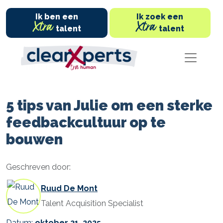
Ik ben een
Ik zoek een
Xtra
Xtra
talent
talent
5 tips van Julie om een sterke
feedbackcultuur op te
bouwen
Geschreven door:
Ruud De Mont
Talent Acquisition Specialist
Datum:
oktober 21, 2025