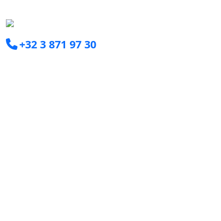
+32 3 871 97 30
info@clearxperts.com
Boomsesteenweg 77C
2630 Aartselaar
Ga snel naar
Consultant worden
Voor bedrijven
Interim Managers
Young Graduates
Jobs
Over ons
Ons duurzaamheidsbeleid
Blog
Meldingen en klachten