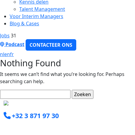
Kennis delen
Talent Management
Voor Interim Managers
Blog & Cases
Jobs
31
Podcast
CONTACTEER ONS
nl
en
fr
Nothing Found
It seems we can’t find what you’re looking for. Perhaps
searching can help.
Zoeken
naar:
+32 3 871 97 30
info@clearxperts.com