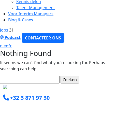
Kennis delen
Talent Management
Voor Interim Managers
Blog & Cases
Jobs
31
Podcast
CONTACTEER ONS
nl
en
fr
Nothing Found
It seems we can’t find what you’re looking for. Perhaps
searching can help.
Zoeken
naar:
+32 3 871 97 30
info@clearxperts.com