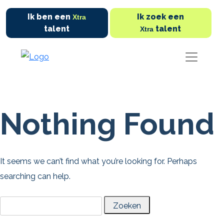
Ik ben een
Ik zoek een
Xtra
talent
talent
Xtra
Nothing Found
It seems we can’t find what you’re looking for. Perhaps
searching can help.
Zoeken
naar: