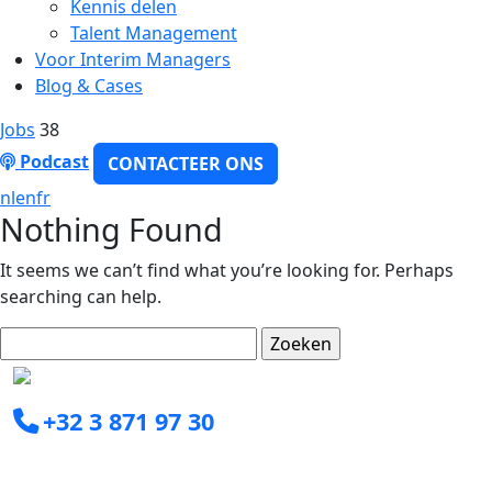
Kennis delen
Talent Management
Voor Interim Managers
Blog & Cases
Jobs
38
Podcast
CONTACTEER ONS
nl
en
fr
Nothing Found
It seems we can’t find what you’re looking for. Perhaps
searching can help.
Zoeken
naar:
+32 3 871 97 30
info@clearxperts.com