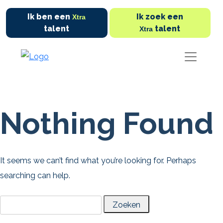
Ik ben een
Ik zoek een
Xtra
talent
talent
Xtra
Nothing Found
It seems we can’t find what you’re looking for. Perhaps
searching can help.
Zoeken
naar: