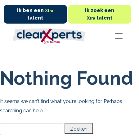
Ik ben een
Ik zoek een
Xtra
talent
talent
Xtra
Nothing Found
It seems we can’t find what you’re looking for. Perhaps
searching can help.
Zoeken
naar: