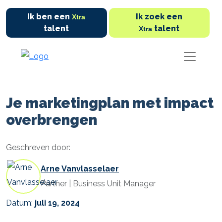
Ik ben een
Ik zoek een
Xtra
talent
talent
Xtra
Je marketingplan met impact
overbrengen
Geschreven door:
Arne Vanvlasselaer
Partner | Business Unit Manager
Datum:
juli 19, 2024