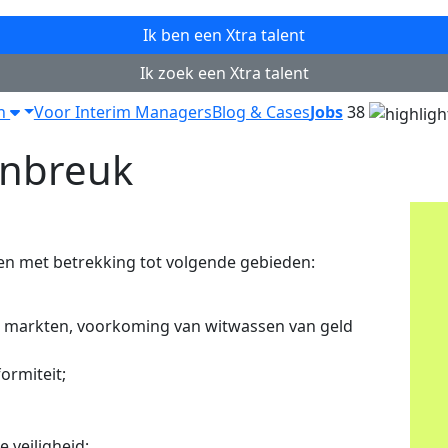
Ik ben een
Xtra
talent
Ik zoek een
Xtra
talent
en
Voor Interim Managers
Blog & Cases
Jobs
38
inbreuk
n met betrekking tot volgende gebieden:
en markten, voorkoming van witwassen van geld
ormiteit;
 veiligheid;