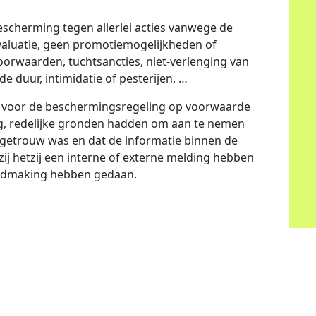
scherming tegen allerlei acties vanwege de
valuatie, geen promotiemogelijkheden of
oorwaarden, tuchtsancties, niet-verlenging van
 duur, intimidatie of pesterijen, …
 voor de beschermingsregeling op voorwaarde
ng, redelijke gronden hadden om aan te nemen
getrouw was en dat de informatie binnen de
zij hetzij een interne of externe melding hebben
endmaking hebben gedaan.
Ga snel naar
Consultant worden
Voor bedrijven
Interim Managers
Young Graduates