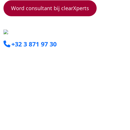
Word consultant bij clearXperts
+32 3 871 97 30
info@clearxperts.com
Boomsesteenweg 77C
2630 Aartselaar
Ga snel naar
Consultant worden
Voor bedrijven
Interim Managers
Young Graduates
Jobs
Over ons