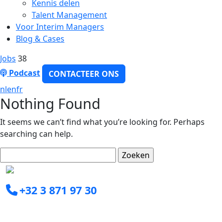
Kennis delen
Talent Management
Voor Interim Managers
Blog & Cases
Jobs
38
Podcast
CONTACTEER ONS
nl
en
fr
Nothing Found
It seems we can’t find what you’re looking for. Perhaps
searching can help.
Zoeken
naar:
+32 3 871 97 30
info@clearxperts.com