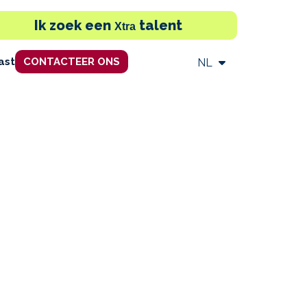
Ik zoek een
talent
Xtra
ast
CONTACTEER ONS
NL