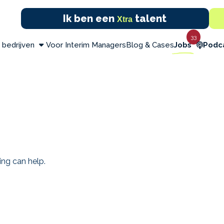
Ik ben een
talent
Xtra
33
 bedrijven
Voor Interim Managers
Blog & Cases
Jobs
Podc
ing can help.