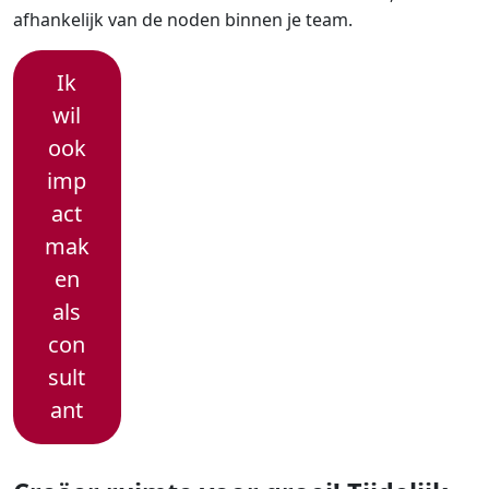
afhankelijk van de noden binnen je team
.
Ik
wil
ook
imp
act
mak
en
als
con
sult
ant