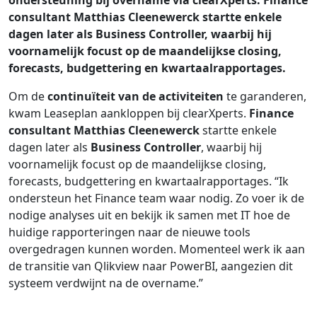
ondersteuning bij overname via clearXperts. Finance
consultant Matthias Cleenewerck startte enkele
dagen later als Business Controller, waarbij hij
voornamelijk focust op de maandelijkse closing,
forecasts, budgettering en kwartaalrapportages.
Om de
continuïteit van de activiteiten
te garanderen,
kwam Leaseplan aankloppen bij clearXperts.
Finance
consultant Matthias Cleenewerck
startte enkele
dagen later als
Business Controller
, waarbij hij
voornamelijk focust op de maandelijkse closing,
forecasts, budgettering en kwartaalrapportages. “Ik
ondersteun het Finance team waar nodig. Zo voer ik de
nodige analyses uit en bekijk ik samen met IT hoe de
huidige rapporteringen naar de nieuwe tools
overgedragen kunnen worden. Momenteel werk ik aan
de transitie van Qlikview naar PowerBI, aangezien dit
systeem verdwijnt na de overname.”