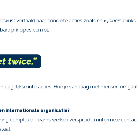
 bewust vertaald naar concrete acties zoals
new joiners
drinks
are principes een rol.
t twice.”
in dagelijkse interacties. Hoe je vandaag met mensen omgaat,
en internationale organisatie?
king complexer. Teams werken verspreid en informele conta
taat.