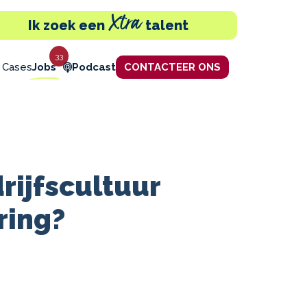
Xtra
Ik zoek een
talent
33
 Cases
Jobs
Podcast
CONTACTEER ONS
rijfscultuur
ring?