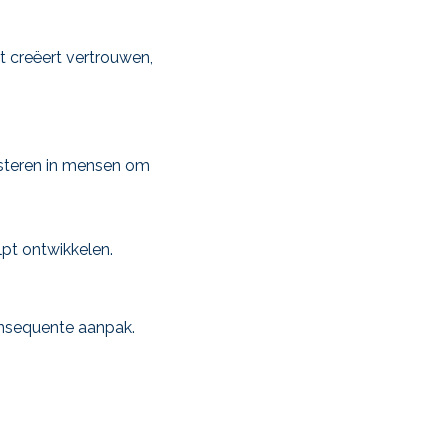
at creëert vertrouwen,
esteren in mensen om
lpt ontwikkelen.
onsequente aanpak.