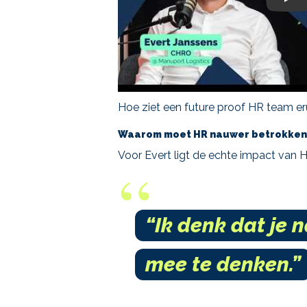
Play
Hoe ziet een future proof HR team er
Waarom moet HR nauwer betrokken zi
Voor Evert ligt de echte impact van H
“Ik denk dat je 
mee te denken.”