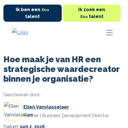
Ik ben een
Ik zoek een
Xtra
talent
talent
Xtra
Hoe maak je van HR een
strategische waardecreator
binnen je organisatie?
Geschreven door:
Ellen Vanvlasselaer
Partner | Business Development Director
Datum:
juni 2, 2026