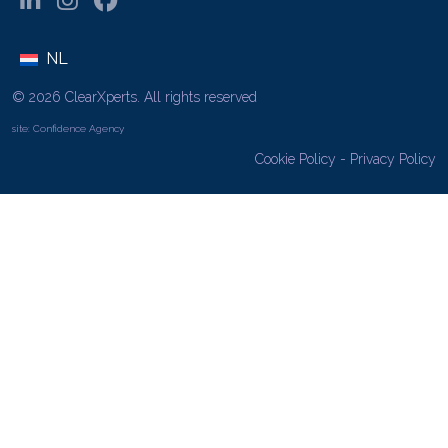
NL
© 2026 ClearXperts. All rights reserved
site:
Confidence Agency
Cookie Policy
-
Privacy Policy