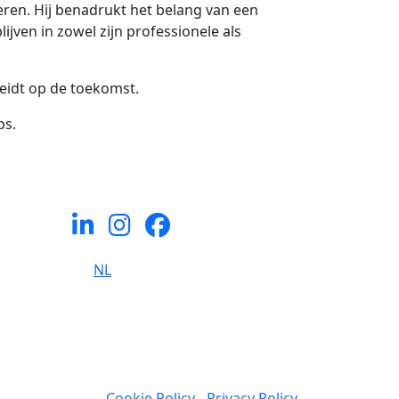
deren. Hij benadrukt het belang van een
jven in zowel zijn professionele als
reidt op de toekomst.
ps.
Let's connect and
inspire
NL
Cookie Policy
-
Privacy Policy