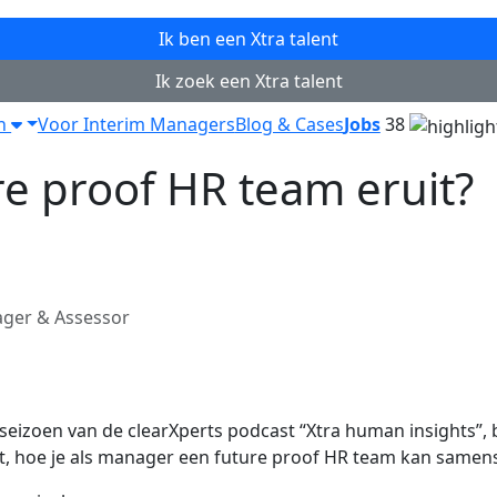
Ik ben een
Xtra
talent
Ik zoek een
Xtra
talent
en
Voor Interim Managers
Blog & Cases
Jobs
38
re proof HR team eruit?
ager & Assessor
e seizoen van de clearXperts podcast “Xtra human insights
, hoe je als manager een future proof HR team kan samenst