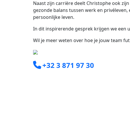
Naast zijn carrière deelt Christophe ook zij
gezonde balans tussen werk en privéleven, e
persoonlijke leven.
In dit inspirerende gesprek krijgen we een u
Wil je meer weten over hoe je jouw team fut
+32 3 871 97 30
info@clearxperts.com
Boomsesteenweg 77C
2630 Aartselaar
© 2026 ClearXperts. All rights reserved