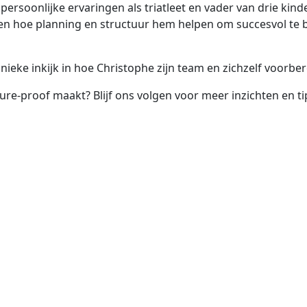
n persoonlijke ervaringen als triatleet en vader van drie kin
n hoe planning en structuur hem helpen om succesvol te bli
nieke inkijk in hoe Christophe zijn team en zichzelf voorbe
ure-proof maakt? Blijf ons volgen voor meer inzichten en ti
Ga snel naar
Consultant worden
Voor bedrijven
Interim Managers
Young Graduates
Jobs
Over ons
Ons duurzaamheidsbeleid
Blog
Meldingen en klachten