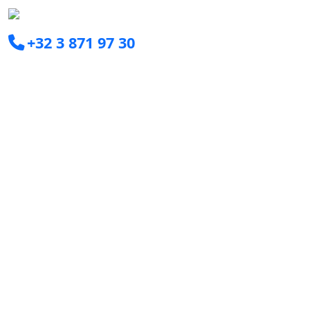
+32 3 871 97 30
info@clearxperts.com
Boomsesteenweg 77C
2630 Aartselaar
Ga snel naar
Consultant worden
Voor bedrijven
Interim Managers
Young Graduates
Jobs
Over ons
Ons duurzaamheidsbeleid
Blog
Meldingen en klachten